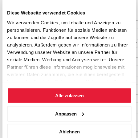
Gerne nehmen wir mit Ihnen Kontakt auf. Bitte geben Sie uns Ihre
Kontaktdaten.
Diese Webseite verwendet Cookies
Firma
Wir verwenden Cookies, um Inhalte und Anzeigen zu
personalisieren, Funktionen für soziale Medien anbieten
Anrede*
zu können und die Zugriffe auf unsere Website zu
analysieren. Außerdem geben wir Informationen zu Ihrer
Verwendung unserer Website an unsere Partner für
Vorname*
soziale Medien, Werbung und Analysen weiter. Unsere
Partner führen diese Informationen möglicherweise mit
Name*
weiteren Daten zusammen, die Sie ihnen bereitgestellt
haben oder die sie im Rahmen Ihrer Nutzung der Dienste
gesammelt haben.
Titel
Alle zulassen
Abteilung
Anpassen
Funktion
Ablehnen