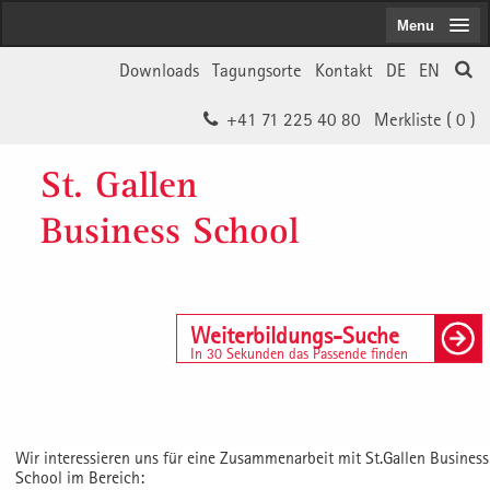
Menu
Downloads
Tagungsorte
Kontakt
DE
EN
+41 71 225 40 80
Merkliste (
0
)
St. Gallen
Business School
Weiterbildungs-Suche
In 30 Sekunden das Passende finden
Wir interessieren uns für eine Zusammenarbeit mit St.Gallen Business
School im Bereich: