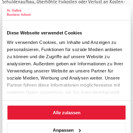
Schuldenaufbau, überhöhte Fixkosten oder Verlust an Kosten-
Flexibilität zu steuern.
Bilanz und Kennzahlen: kurzer Überblick
Wie Geschäftsmodelle die Bilanz prägen
Diese Webseite verwendet Cookies
Wie die Erfolgsrechnung durch das Geschäftsmodell
Wir verwenden Cookies, um Inhalte und Anzeigen zu
bestimmt wird
personalisieren, Funktionen für soziale Medien anbieten
Die Konsequenzen für Strategie, Gewinn und Cash Flow
zu können und die Zugriffe auf unsere Website zu
Finanzielle Steuerungskennzahlen
analysieren. Außerdem geben wir Informationen zu Ihrer
Kapitalverzinsung: Lohnt sich das Investment?
Verwendung unserer Website an unsere Partner für
Investitionsrechnung und Wertsteigerung
soziale Medien, Werbung und Analysen weiter. Unsere
Innovation allenfalls zukaufen: Mergers & Acquisitions
Partner führen diese Informationen möglicherweise mit
Programme zur Steigerung von Ebit, Cash Flow,
weiteren Daten zusammen, die Sie ihnen bereitgestellt
Rentabilität und Wert.
haben oder die sie im Rahmen Ihrer Nutzung der Dienste
gesammelt haben.
Alle zulassen
Termine, Orte, Seminargebühr und
Anmeldung
Anpassen