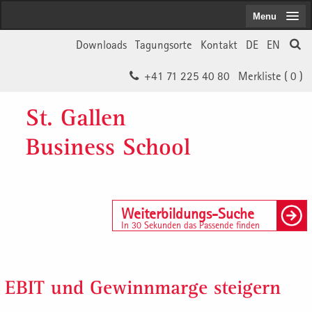
Menu
Downloads
Tagungsorte
Kontakt
DE
EN
+41 71 225 40 80
Merkliste (
0
)
St. Gallen
Business School
Weiterbildungs-Suche
In 30 Sekunden das Passende finden
EBIT und Gewinnmarge steigern