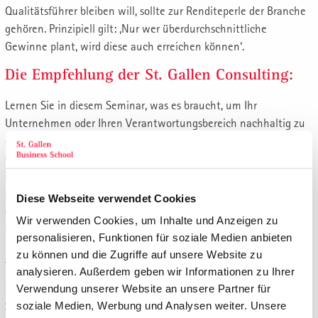
Qualitätsführer bleiben will, sollte zur Renditeperle der Branche
gehören. Prinzipiell gilt: ‚Nur wer überdurchschnittliche
Gewinne plant, wird diese auch erreichen können‘.
Die Empfehlung der St. Gallen Consulting:
Lernen Sie in diesem Seminar, was es braucht, um Ihr
Unternehmen oder Ihren Verantwortungsbereich nachhaltig zu
einer Rendite- oder Cash-Perle zu entwickeln. Die
Gesetzmässigkeiten für Rentabilität und Profitabilität sind
hinlänglich bekannt. Die Kunst besteht darin, sie auch
konsequent anzuwenden und zwar so, dass die Ergebnisse der
Diese Webseite verwendet Cookies
Gegenwart optimiert werden, ohne die Zukunft des
Wir verwenden Cookies, um Inhalte und Anzeigen zu
Unternehmens zu beschädigen.
personalisieren, Funktionen für soziale Medien anbieten
zu können und die Zugriffe auf unsere Website zu
Antworten und Ideen für die eigene Praxis
analysieren. Außerdem geben wir Informationen zu Ihrer
In diesem Workshop erkennen Sie die Bedeutung der Ebit-
Verwendung unserer Website an unsere Partner für
Steigerung für Ihr eigenes Unternehmen:
soziale Medien, Werbung und Analysen weiter. Unsere