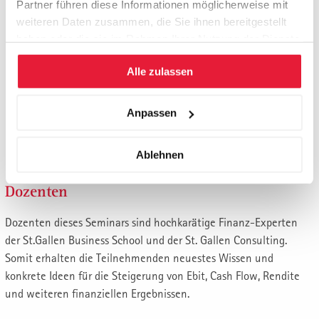
Partner führen diese Informationen möglicherweise mit
Wie viel Ebit, wie viel Cash Flow und wie viel
weiteren Daten zusammen, die Sie ihnen bereitgestellt
Eigenkapitalrendite sollte und könnte unser
haben oder die sie im Rahmen Ihrer Nutzung der Dienste
Unternehmen bei optimaler Ergebnissteuerung
gesammelt haben.
erwirtschaften?
Alle zulassen
Wie viel an Gewinnmarge benötigen wir, um zur
Renditeperle unserer Branche aufzusteigen?
Anpassen
Welche Programme muss ich selbst einleiten, um mit
meinen Verantwortungsbereich erstklassige finanzielle
Ablehnen
Resultate erreichen zu können?
Dozenten
Dozenten dieses Seminars sind hochkarätige Finanz-Experten
der St.Gallen Business School und der St. Gallen Consulting.
Somit erhalten die Teilnehmenden neuestes Wissen und
konkrete Ideen für die Steigerung von Ebit, Cash Flow, Rendite
und weiteren finanziellen Ergebnissen.