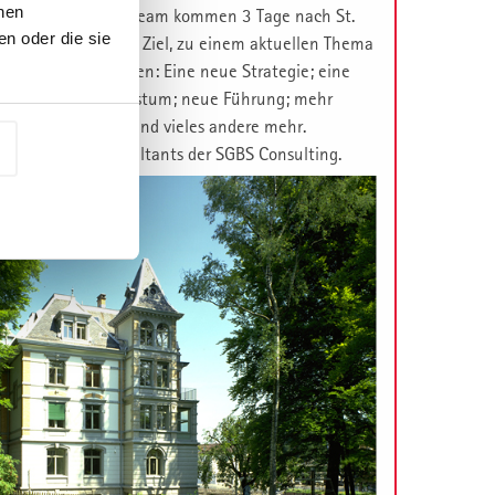
nen
 Ihr Management-Team kommen 3 Tage nach St.
n oder die sie
orbereitet. Mit dem Ziel, zu einem aktuellen Thema
che Lösung zu finden: Eine neue Strategie; eine
ation; neues Wachstum; neue Führung; mehr
t; eine neue Kultur und vieles andere mehr.
t. Galler Top Consultants der SGBS Consulting.