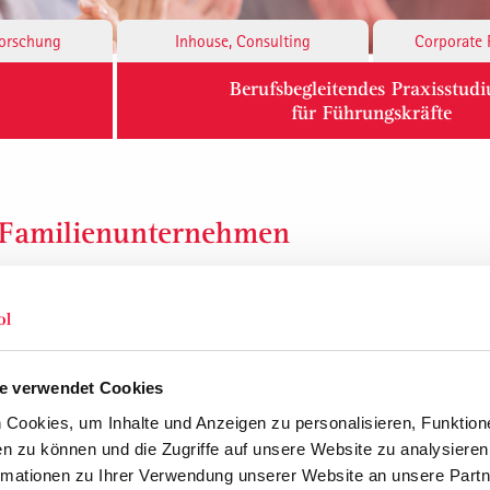
Forschung
Inhouse, Consulting
Corporate 
Berufsbegleitendes Praxisstud
für Führungskräfte
s Familienunternehmen
eidende Stärke: Das Denken in längeren
 Überlegenheit genutzt werden kann. Ein
Werte und Ziele verfolgt und sich auf eine
e verwendet Cookies
Cookies, um Inhalte und Anzeigen zu personalisieren, Funktione
n zu können und die Zugriffe auf unsere Website zu analysiere
CEO Specia
rmationen zu Ihrer Verwendung unserer Website an unsere Partne