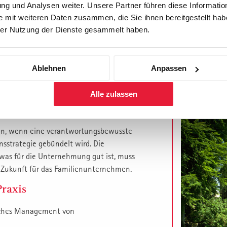
g und Analysen weiter. Unsere Partner führen diese Informatio
Sie und/oder
 mit weiteren Daten zusammen, die Sie ihnen bereitgestellt habe
Gallen. Gut v
er Nutzung der Dienste gesammelt haben.
die bestmögli
neue Organis
eidende Stärke: Das Denken in längeren
Profitabilitä
 Überlegenheit genutzt werden kann. Ein
Ablehnen
Anpassen
Moderation: S
Werte und Ziele verfolgt und sich auf eine
Alle zulassen
ting:
ann, wenn eine verantwortungsbewusste
sstrategie gebündelt wird. Die
 was für die Unternehmung gut ist, muss
e Zukunft für das Familienunternehmen.
Praxis
eiches Management von