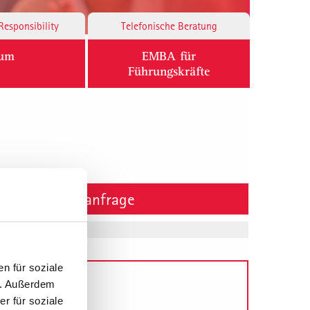
Responsibility
Telefonische Beratung
ium
EMBA für
Führungskräfte
Projektanfrage
n für soziale
n. Außerdem
ls
r für soziale