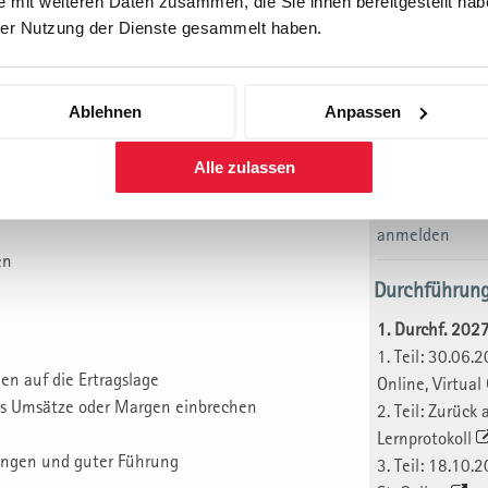
 mit weiteren Daten zusammen, die Sie ihnen bereitgestellt habe
1. Teil: 02.12.
er Nutzung der Dienste gesammelt haben.
Online, Virtua
2. Teil: Zurück
Lernprotokoll
Ablehnen
Anpassen
3. Teil: 08.03.
St. Gallen
Alle zulassen
Preis: CHF 5'50
(zzgl. MwSt.)
anmelden
en
Durchführun
1. Durchf. 202
1. Teil: 30.06.
n auf die Ertragslage
Online, Virtua
lls Umsätze oder Margen einbrechen
2. Teil: Zurück
Lernprotokoll
ngen und guter Führung
3. Teil: 18.10.