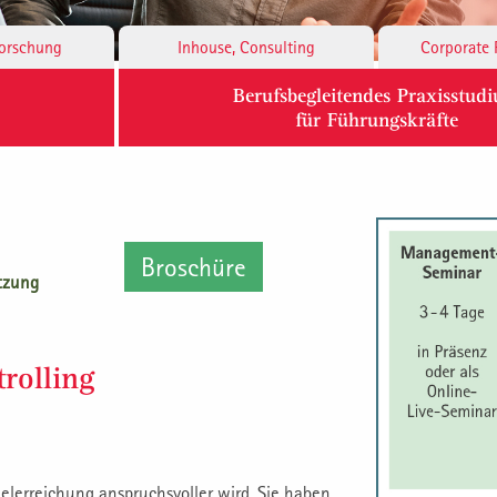
Forschung
Inhouse, Consulting
Corporate 
Berufsbegleitendes Praxisstud
für Führungskräfte
Broschüre
tzung
rolling
ielerreichung anspruchsvoller wird. Sie haben