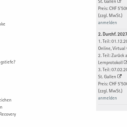
St. Gallen
Preis: CHF 5'50
(zzgl. MwSt.)
anmelden
nke
2. Durchf. 202
1. Teil: 01.12.
Online, Virtua
2. Teil: Zurück
gstiefe?
Lernprotokoll
3. Teil: 07.02.
St. Gallen
Preis: CHF 5'50
(zzgl. MwSt.)
anmelden
reichen
en
 Recovery