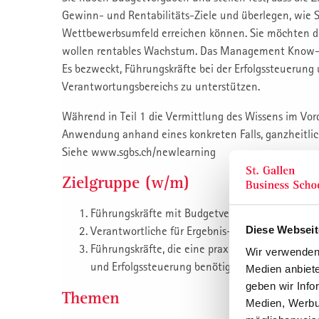
Gewinn- und Rentabilitäts-Ziele und überlegen, wie S
Wettbewerbsumfeld erreichen können. Sie möchten die
wollen rentables Wachstum. Das Management Know-h
Es bezweckt, Führungskräfte bei der Erfolgssteuerung
Verantwortungsbereichs zu unterstützen.
Während in Teil 1 die Vermittlung des Wissens im Vord
Anwendung anhand eines konkreten Falls, ganzheitlic
Siehe www.sgbs.ch/newlearning
Zielgruppe (w/m)
Führungskräfte mit Budgetverantwortung.
Diese Webseit
Verantwortliche für Ergebnis-, Umsatz- und Kos
Führungskräfte, die eine praxisbezogene Systema
Wir verwenden 
und Erfolgssteuerung benötigen.
Medien anbiete
geben wir Info
Themen
Medien, Werbun