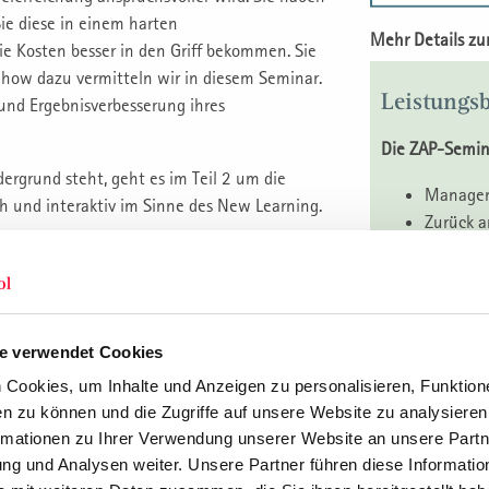
ie diese in einem harten
Mehr Details z
 Kosten besser in den Griff bekommen. Sie
ow dazu vermitteln wir in diesem Seminar.
Leistungsb
 und Ergebnisverbesserung ihres
Die ZAP-Semin
ergrund steht, geht es im Teil 2 um die
Manageme
h und interaktiv im Sinne des New Learning.
Zurück a
Zeitaufw
Lernprot
2-Tages-
Anwendu
e verwendet Cookies
tenziele
tik zur finanziellen Führung, zur Planung
Cookies, um Inhalte und Anzeigen zu personalisieren, Funktione
n zu können und die Zugriffe auf unsere Website zu analysiere
Durchführun
rmationen zu Ihrer Verwendung unserer Website an unsere Partne
g und Analysen weiter. Unsere Partner führen diese Informatio
2. Durchf. 202