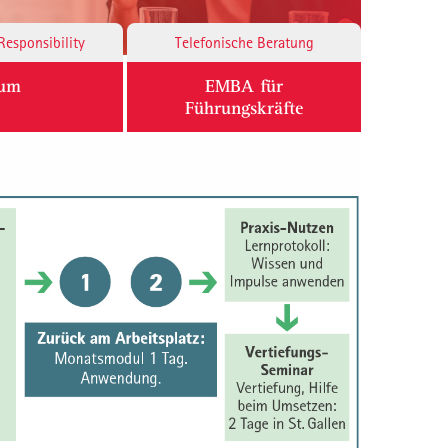
Responsibility
Telefonische Beratung
ium
EMBA für
Führungskräfte