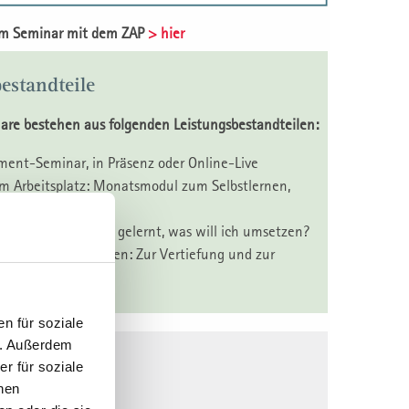
um Seminar mit dem ZAP
> hier
estandteile
are bestehen aus folgenden Leistungsbestandteilen:
nt-Seminar, in Präsenz oder Online-Live
m Arbeitsplatz: Monatsmodul zum Selbstlernen,
and 1 Tag
okoll: Was habe ich gelernt, was will ich umsetzen?
Seminar in St. Gallen: Zur Vertiefung und zur
ng des Erlernten
n für soziale
n. Außerdem
gen 2026
r für soziale
nen
6 | ACT6826