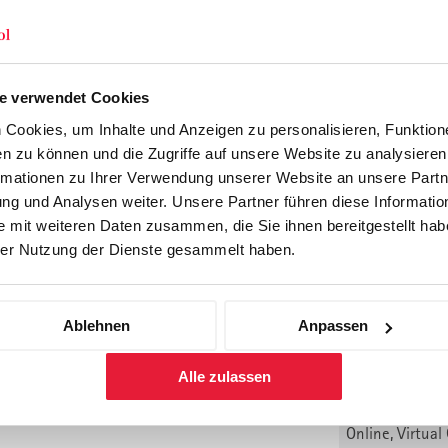
Online, Virtua
Preis: CHF 7'90
(zzgl. MwSt.)
anmelden
e verwendet Cookies
5. Durchf. 202
Cookies, um Inhalte und Anzeigen zu personalisieren, Funktione
1. Teil: 02.11
n zu können und die Zugriffe auf unsere Website zu analysiere
St.Gallen
rmationen zu Ihrer Verwendung unserer Website an unsere Partne
gik abgeleitete Gewinnziele festgelegt
2. Teil: 02.1
g und Analysen weiter. Unsere Partner führen diese Informatio
Online, Virtua
 mit weiteren Daten zusammen, die Sie ihnen bereitgestellt habe
is bereits mit der richtigen
Preis: CHF 7'90
er Nutzung der Dienste gesammelt haben.
(zzgl. MwSt.)
anmelden
Ablehnen
Anpassen
6. Durchf. 202
teil
1. Teil: 14.1
Alle zulassen
Stuttgart
2. Teil: 30.0
Online, Virtua