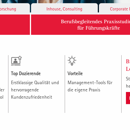
Forschung
Inhouse, Consulting
Corporate 
Berufsbegleitendes Praxisstud
für Führungskräfte
B
L
Top Dozierende
Vorteile
St
Erstklassige Qualität und
Management-Tools für
h
der
hervorragende
die eigene Praxis
ol
Kundenzufriedenheit