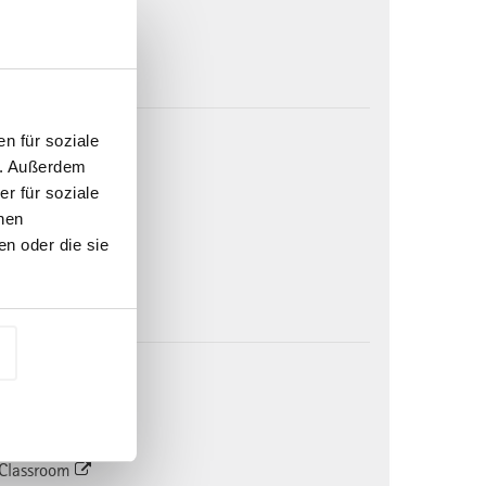
l Classroom
0.-
6 | BL5156
n für soziale
.2026 - 05.11.2026
n. Außerdem
r für soziale
2.2026 - 04.12.2026
nen
l Classroom
n oder die sie
0.-
6 | BL5166
2.2026 - 17.12.2026
6.2027 - 02.07.2027
l Classroom