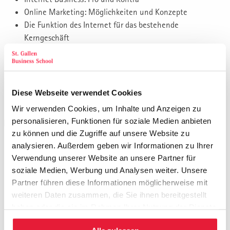
Online Marketing: Möglichkeiten und Konzepte
Die Funktion des Internet für das bestehende
Kerngeschäft
Die Möglichkeiten des Internet für das Geschäft der
Zukunft
Die eigene Internet-Strategie
Positionierung in der Welt des Internet und Online
Diese Webseite verwendet Cookies
Marketings
Wir verwenden Cookies, um Inhalte und Anzeigen zu
personalisieren, Funktionen für soziale Medien anbieten
Internet als Informationsmedium
zu können und die Zugriffe auf unsere Website zu
Die total Transparenz – und was dies für das Geschäft
analysieren. Außerdem geben wir Informationen zu Ihrer
bedeutet
Verwendung unserer Website an unsere Partner für
Aktive Kommunikation in den neuen Medien
soziale Medien, Werbung und Analysen weiter. Unsere
Partner führen diese Informationen möglicherweise mit
Grenzen der Kommunikationsfreiheit
weiteren Daten zusammen, die Sie ihnen bereitgestellt
Chance Vergleichbarkeit: Die eigene Differenzierung
haben oder die sie im Rahmen Ihrer Nutzung der Dienste
darlegen
gesammelt haben.
Chance Bewertung: Ratings durch Kunden erzeugen