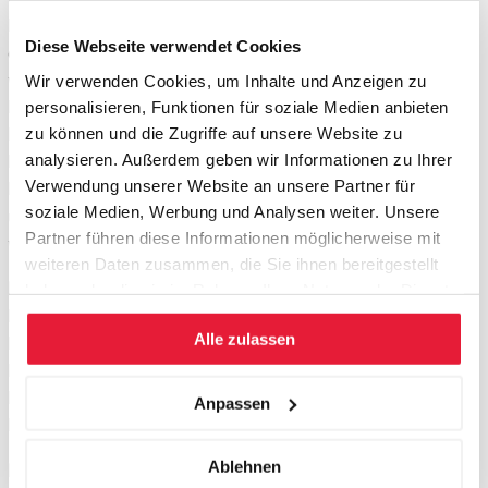
Ein Teil der Kunden ist preissensitiv. Je nach Branche wenige
Diese Webseite verwendet Cookies
oder aber die überwiegende Mehrheit. Wer hier erfolgreich sein
will, muss bieten, was der Kunde will: Eine qualitativ gute
Wir verwenden Cookies, um Inhalte und Anzeigen zu
Leistung zu den tiefsten Preisen und attraktivsten Konditionen.
personalisieren, Funktionen für soziale Medien anbieten
Im Zentrum steht aber dann der Preis: Die Fähigkeit, der
zu können und die Zugriffe auf unsere Website zu
analysieren. Außerdem geben wir Informationen zu Ihrer
Billigste zu sein. Wer damit Geld verdienen will, muss
Verwendung unserer Website an unsere Partner für
Kostenführer sein. Sie lernen, wie Kostenführerschaft erarbeitet
soziale Medien, Werbung und Analysen weiter. Unsere
und durch geeignete Preisstrategien erfolgreich umgesetzt
Partner führen diese Informationen möglicherweise mit
wird.
weiteren Daten zusammen, die Sie ihnen bereitgestellt
Einzigartig zum Höchstpreis
haben oder die sie im Rahmen Ihrer Nutzung der Dienste
Luxus durchdringt immer mehr Bereiche des Wirtschaftslebens,
gesammelt haben.
Alle zulassen
Luxusmanagement wird zu einer immer wichtigeren Disziplin.
In diesem Seminar zeigen wir die Erfolgsfaktoren des
Luxusmanagements und die Anwendung in einer Vielzahl von
Anpassen
Branchen.
Ablehnen
Erfolgreiche Nischen-Strategie