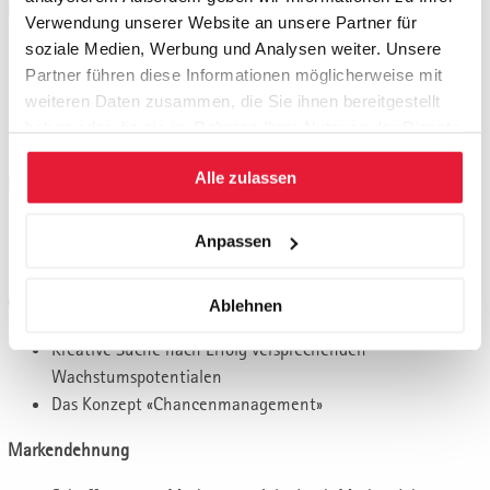
Das Geschäfts-Portfolio
Verwendung unserer Website an unsere Partner für
soziale Medien, Werbung und Analysen weiter. Unsere
Wie unterteilen wir unsere Unternehmung in einzelne
Partner führen diese Informationen möglicherweise mit
Geschäfte?
weiteren Daten zusammen, die Sie ihnen bereitgestellt
Das Geschäfts-Portfolio als Kernelement der
haben oder die sie im Rahmen Ihrer Nutzung der Dienste
Unternehmens-Strategie
gesammelt haben.
Alle zulassen
Entwicklungen und Veränderungen
Die zentralen Analysen für jedes Geschäftsfeld
Anpassen
Strategische Gesetzmässigkeiten
Chancenmanagement
Ablehnen
Kreative Suche nach Erfolg versprechenden
Wachstumspotentialen
Das Konzept «Chancenmanagement»
Markendehnung