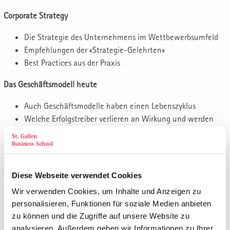
Corporate Strategy
Die Strategie des Unternehmens im Wettbewerbsumfeld
Empfehlungen der «Strategie-Gelehrten»
Best Practices aus der Praxis
Das Geschäftsmodell heute
Auch Geschäftsmodelle haben einen Lebenszyklus
Welche Erfolgstreiber verlieren an Wirkung und werden
verdrängt?
Was sind die Erfolgstreiber der Zukunft?
Das Kerngeschäft heute
Diese Webseite verwendet Cookies
Das Kerngeschäft forcieren
Wir verwenden Cookies, um Inhalte und Anzeigen zu
Was gehört zum Kerngeschäft?
personalisieren, Funktionen für soziale Medien anbieten
Strategische Ressourcensteuerung
zu können und die Zugriffe auf unsere Website zu
analysieren. Außerdem geben wir Informationen zu Ihrer