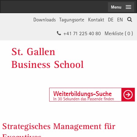
Menu
Downloads
Tagungsorte
Kontakt
DE
EN
+41 71 225 40 80
Merkliste (
0
)
St. Gallen
Business School
Weiterbildungs-Suche
In 30 Sekunden das Passende finden
Strategisches Management für