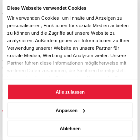
Führungskräfte, die in der Öffentlichkeit und gegenüber
Diese Webseite verwendet Cookies
TV/Hörfunk/Print-Journalisten ihr Unternehmen nach Aussen
Wir verwenden Cookies, um Inhalte und Anzeigen zu
hin vertreten.
personalisieren, Funktionen für soziale Medien anbieten
zu können und die Zugriffe auf unsere Website zu
Der Workshop trainiert professionelles Verhalten gegenüber
analysieren. Außerdem geben wir Informationen zu Ihrer
Printmedien, Hörfunk und Fernsehen anhand von häufigen,
Verwendung unserer Website an unsere Partner für
realistischen Szenarien, die auf die Branchen der ca. 6
soziale Medien, Werbung und Analysen weiter. Unsere
anwesenden Teilnehmenden angepasst werden. Die Arbeit
Partner führen diese Informationen möglicherweise mit
gegenüber Medienvertretern wird der konkreten Situation
weiteren Daten zusammen, die Sie ihnen bereitgestellt
nachempfunden. Dabei steigern sich die Inhalte von
haben oder die sie im Rahmen Ihrer Nutzung der Dienste
Pressemitteilungen über «Nachrichten-O-Töne»,
gesammelt haben.
Pressekonferenz/Interviews bis hin zur realistischen medialen
Alle zulassen
Krisenbewältigung im Unternehmen.
Anpassen
Themen
so schaffen Sie die Basis für professionelle
Ablehnen
Medienauftritte