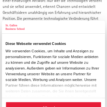
einer eindeutigen Antwort: Nur wer die Technologien versteht
und sie selbst anwendet, erkennt Chancen und entwickelt
Geschäftsideen unabhängig von Erfahrung und hierarchischer
Position. Die permanente technologische Veränderung führt
somit zu einem Wissensvorsprung der Jungen gegenüber den
– meisten – etablierten Managern. Deswegen tut ein
Unternehmen gut daran, das Kreativ- und Ideenpotenzial der
jungen Leistungsträger «anzuzapfen».
Diese Webseite verwendet Cookies
Wir verwenden Cookies, um Inhalte und Anzeigen zu
Für Sie als Young Manager:in ist dies eine grosse Chance. Sie
personalisieren, Funktionen für soziale Medien anbieten
müssen lernen, was es braucht, um Ideen so in ein Konzept zu
zu können und die Zugriffe auf unsere Website zu
verpacken, dass Executives neugierig werden und letztlich
analysieren. Außerdem geben wir Informationen zu Ihrer
bereit sind, Ressourcen für Neues zur Verfügung zu stellen. Sie
Verwendung unserer Website an unsere Partner für
müssen aber vor allem auch lernen, wie dann, wenn das
soziale Medien, Werbung und Analysen weiter. Unsere
Projekt zum Aufbau eines neuen Geschäfts bewilligt ist, das
Partner führen diese Informationen möglicherweise mit
Start-up gekonnt in Richtung Markteintritt, Marktaufbau und
weiteren Daten zusammen, die Sie ihnen bereitgestellt
Markterfolg entwickelt wird.
haben oder die sie im Rahmen Ihrer Nutzung der Dienste
gesammelt haben.
In diesen 4 Tagen lernen Sie daher: