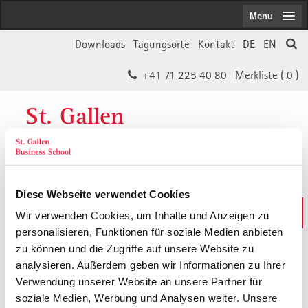
Menu
Downloads
Tagungsorte
Kontakt
DE
EN
+41 71 225 40 80
Merkliste (
0
)
St. Gallen
Business School
Diese Webseite verwendet Cookies
Weiterbildungs-Suche
Wir verwenden Cookies, um Inhalte und Anzeigen zu
In 30 Sekunden das Passende finden
personalisieren, Funktionen für soziale Medien anbieten
zu können und die Zugriffe auf unsere Website zu
analysieren. Außerdem geben wir Informationen zu Ihrer
Der von Ihnen gesuchte Inhalt ist
Verwendung unserer Website an unsere Partner für
soziale Medien, Werbung und Analysen weiter. Unsere
vermutlich umgezogen.