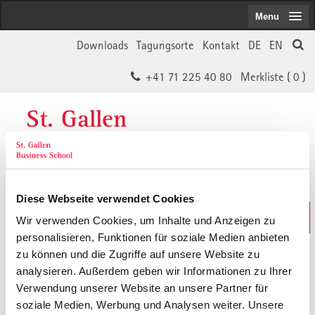
Menu
Downloads
Tagungsorte
Kontakt
DE
EN
+41 71 225 40 80
Merkliste (
0
)
St. Gallen
Business School
Diese Webseite verwendet Cookies
Weiterbildungs-Suche
Wir verwenden Cookies, um Inhalte und Anzeigen zu
In 30 Sekunden das Passende finden
personalisieren, Funktionen für soziale Medien anbieten
zu können und die Zugriffe auf unsere Website zu
analysieren. Außerdem geben wir Informationen zu Ihrer
Der von Ihnen gesuchte Inhalt ist
Verwendung unserer Website an unsere Partner für
soziale Medien, Werbung und Analysen weiter. Unsere
vermutlich umgezogen.