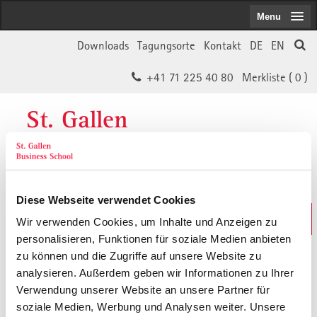
Menu
Downloads
Tagungsorte
Kontakt
DE
EN
+41 71 225 40 80
Merkliste (
0
)
St. Gallen
Business School
Diese Webseite verwendet Cookies
Weiterbildungs-Suche
Wir verwenden Cookies, um Inhalte und Anzeigen zu
In 30 Sekunden das Passende finden
personalisieren, Funktionen für soziale Medien anbieten
zu können und die Zugriffe auf unsere Website zu
analysieren. Außerdem geben wir Informationen zu Ihrer
Der von Ihnen gesuchte Inhalt ist
Verwendung unserer Website an unsere Partner für
soziale Medien, Werbung und Analysen weiter. Unsere
vermutlich umgezogen.