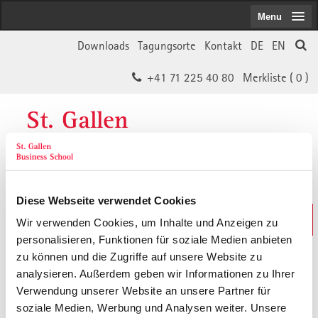
Menu
Downloads
Tagungsorte
Kontakt
DE
EN
+41 71 225 40 80
Merkliste (
0
)
St. Gallen
Business School
Diese Webseite verwendet Cookies
Weiterbildungs-Suche
Wir verwenden Cookies, um Inhalte und Anzeigen zu
In 30 Sekunden das Passende finden
personalisieren, Funktionen für soziale Medien anbieten
zu können und die Zugriffe auf unsere Website zu
analysieren. Außerdem geben wir Informationen zu Ihrer
Der von Ihnen gesuchte Inhalt ist
Verwendung unserer Website an unsere Partner für
soziale Medien, Werbung und Analysen weiter. Unsere
vermutlich umgezogen.