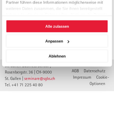
Partner führen diese Informationen möglicherweise mit
weiteren Daten zusammen, die Sie ihnen bereitgestellt
Um unsere Internetpräsenz weiter zu verbessern, haben wir
haben oder die sie im Rahmen Ihrer Nutzung der Dienste
unsere Webseite auf eine neue technische Basis gestellt.
gesammelt haben.
Dadurch wurden einige der Links die auf unsere Inhalte
Alle zulassen
verweisen unwirksam.
Bitte verwenden Sie die Suche oder die Navigation um den
Anpassen
gewünschten Inhalt zu finden.
Ablehnen
St. Gallen Business School |
AGB
Datenschutz
Rosenbergstr. 36 | CH-9000
Impressum
Cookie-
St. Gallen |
seminare@sgbs.ch
Optionen
Tel. +41 71 225 40 80