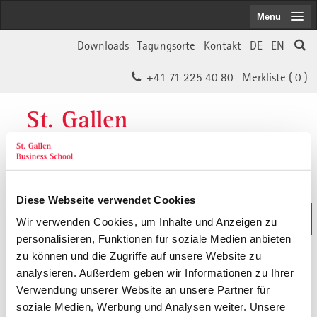
Menu
Downloads
Tagungsorte
Kontakt
DE
EN
+41 71 225 40 80
Merkliste (
0
)
St. Gallen
Business School
Diese Webseite verwendet Cookies
Weiterbildungs-Suche
Wir verwenden Cookies, um Inhalte und Anzeigen zu
In 30 Sekunden das Passende finden
personalisieren, Funktionen für soziale Medien anbieten
zu können und die Zugriffe auf unsere Website zu
analysieren. Außerdem geben wir Informationen zu Ihrer
Der von Ihnen gesuchte Inhalt ist
Verwendung unserer Website an unsere Partner für
soziale Medien, Werbung und Analysen weiter. Unsere
vermutlich umgezogen.