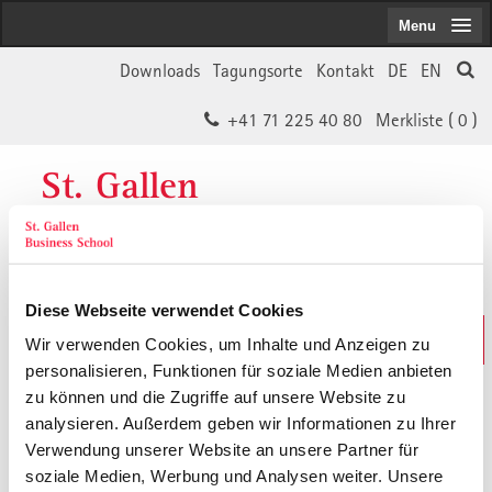
Menu
Downloads
Tagungsorte
Kontakt
DE
EN
+41 71 225 40 80
Merkliste (
0
)
St. Gallen
Business School
Diese Webseite verwendet Cookies
Weiterbildungs-Suche
Wir verwenden Cookies, um Inhalte und Anzeigen zu
In 30 Sekunden das Passende finden
personalisieren, Funktionen für soziale Medien anbieten
zu können und die Zugriffe auf unsere Website zu
analysieren. Außerdem geben wir Informationen zu Ihrer
Der von Ihnen gesuchte Inhalt ist
Verwendung unserer Website an unsere Partner für
soziale Medien, Werbung und Analysen weiter. Unsere
vermutlich umgezogen.