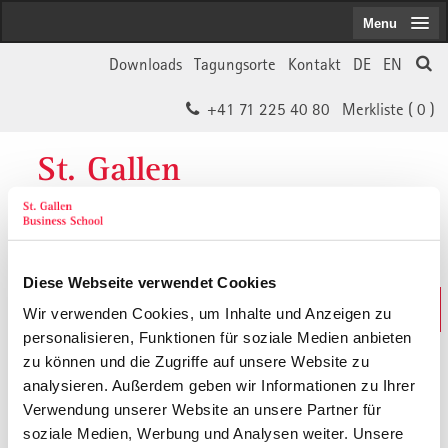
Menu
Downloads
Tagungsorte
Kontakt
DE
EN
+41 71 225 40 80
Merkliste (
0
)
St. Gallen
Business School
Diese Webseite verwendet Cookies
Weiterbildungs-Suche
Wir verwenden Cookies, um Inhalte und Anzeigen zu
In 30 Sekunden das Passende finden
personalisieren, Funktionen für soziale Medien anbieten
zu können und die Zugriffe auf unsere Website zu
analysieren. Außerdem geben wir Informationen zu Ihrer
Der von Ihnen gesuchte Inhalt ist
Verwendung unserer Website an unsere Partner für
soziale Medien, Werbung und Analysen weiter. Unsere
vermutlich umgezogen.