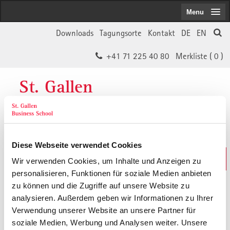
Menu
Downloads
Tagungsorte
Kontakt
DE
EN
+41 71 225 40 80
Merkliste (
0
)
St. Gallen
Business School
Diese Webseite verwendet Cookies
Weiterbildungs-Suche
Wir verwenden Cookies, um Inhalte und Anzeigen zu
In 30 Sekunden das Passende finden
personalisieren, Funktionen für soziale Medien anbieten
zu können und die Zugriffe auf unsere Website zu
analysieren. Außerdem geben wir Informationen zu Ihrer
Der von Ihnen gesuchte Inhalt ist
Verwendung unserer Website an unsere Partner für
soziale Medien, Werbung und Analysen weiter. Unsere
vermutlich umgezogen.