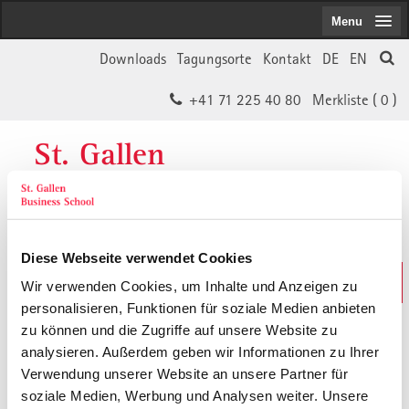
Menu
Downloads
Tagungsorte
Kontakt
DE
EN
+41 71 225 40 80
Merkliste (
0
)
St. Gallen
Business School
Diese Webseite verwendet Cookies
Weiterbildungs-Suche
Wir verwenden Cookies, um Inhalte und Anzeigen zu
In 30 Sekunden das Passende finden
personalisieren, Funktionen für soziale Medien anbieten
zu können und die Zugriffe auf unsere Website zu
analysieren. Außerdem geben wir Informationen zu Ihrer
Der von Ihnen gesuchte Inhalt ist
Verwendung unserer Website an unsere Partner für
soziale Medien, Werbung und Analysen weiter. Unsere
vermutlich umgezogen.