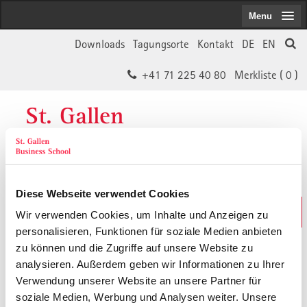
Menu
Downloads
Tagungsorte
Kontakt
DE
EN
+41 71 225 40 80
Merkliste (
0
)
St. Gallen
Business School
Diese Webseite verwendet Cookies
Weiterbildungs-Suche
Wir verwenden Cookies, um Inhalte und Anzeigen zu
In 30 Sekunden das Passende finden
personalisieren, Funktionen für soziale Medien anbieten
zu können und die Zugriffe auf unsere Website zu
analysieren. Außerdem geben wir Informationen zu Ihrer
Der von Ihnen gesuchte Inhalt ist
Verwendung unserer Website an unsere Partner für
soziale Medien, Werbung und Analysen weiter. Unsere
vermutlich umgezogen.