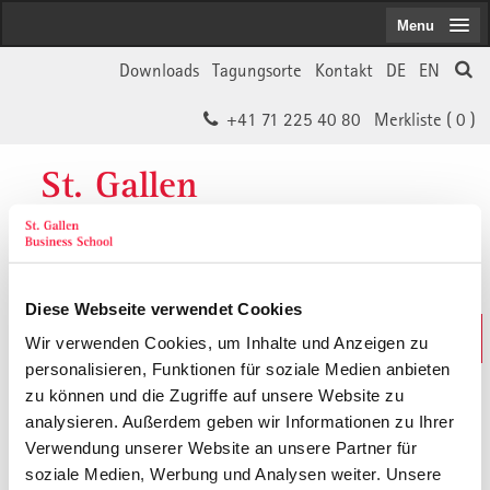
Menu
Downloads
Tagungsorte
Kontakt
DE
EN
+41 71 225 40 80
Merkliste (
0
)
St. Gallen
Business School
Diese Webseite verwendet Cookies
Weiterbildungs-Suche
Wir verwenden Cookies, um Inhalte und Anzeigen zu
In 30 Sekunden das Passende finden
personalisieren, Funktionen für soziale Medien anbieten
zu können und die Zugriffe auf unsere Website zu
analysieren. Außerdem geben wir Informationen zu Ihrer
Der von Ihnen gesuchte Inhalt ist
Verwendung unserer Website an unsere Partner für
soziale Medien, Werbung und Analysen weiter. Unsere
vermutlich umgezogen.