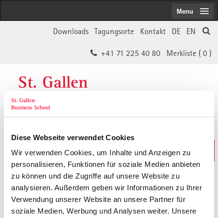
Menu
Downloads
Tagungsorte
Kontakt
DE
EN
+41 71 225 40 80
Merkliste (
0
)
St. Gallen
Business School
Diese Webseite verwendet Cookies
Weiterbildungs-Suche
Wir verwenden Cookies, um Inhalte und Anzeigen zu
In 30 Sekunden das Passende finden
personalisieren, Funktionen für soziale Medien anbieten
zu können und die Zugriffe auf unsere Website zu
analysieren. Außerdem geben wir Informationen zu Ihrer
Der von Ihnen gesuchte Inhalt ist
Verwendung unserer Website an unsere Partner für
soziale Medien, Werbung und Analysen weiter. Unsere
vermutlich umgezogen.