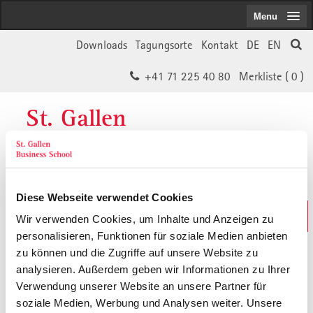
Menu
Downloads
Tagungsorte
Kontakt
DE
EN
+41 71 225 40 80
Merkliste (
0
)
St. Gallen
Business School
Diese Webseite verwendet Cookies
Weiterbildungs-Suche
Wir verwenden Cookies, um Inhalte und Anzeigen zu
In 30 Sekunden das Passende finden
personalisieren, Funktionen für soziale Medien anbieten
zu können und die Zugriffe auf unsere Website zu
analysieren. Außerdem geben wir Informationen zu Ihrer
Der von Ihnen gesuchte Inhalt ist
Verwendung unserer Website an unsere Partner für
soziale Medien, Werbung und Analysen weiter. Unsere
vermutlich umgezogen.