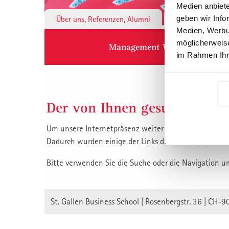
Medien anbiete
geben wir Info
Über uns, Referenzen, Alumni
Institute & 
Medien, Werbun
möglicherweise
Management Weiterbildung
im Rahmen Ihr
Der von Ihnen gesuchte Inha
Um unsere Internetpräsenz weiter zu verbessern, habe
Dadurch wurden einige der Links die auf unsere Inha
Bitte verwenden Sie die Suche oder die Navigation u
St. Gallen Business School | Rosenbergstr. 36 | CH-9