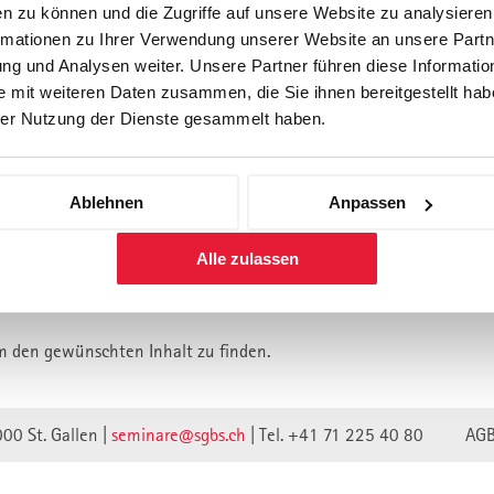
n zu können und die Zugriffe auf unsere Website zu analysiere
rmationen zu Ihrer Verwendung unserer Website an unsere Partne
Forschung
Inhouse, Consulting
Corporate 
g und Analysen weiter. Unsere Partner führen diese Informatio
Berufsbegleitendes Praxisstud
 mit weiteren Daten zusammen, die Sie ihnen bereitgestellt habe
für Führungskräfte
er Nutzung der Dienste gesammelt haben.
Ablehnen
Anpassen
lt ist vermutlich umgezogen.
Alle zulassen
n wir unsere Webseite auf eine neue technische Basis gestellt.
lte verweisen unwirksam.
m den gewünschten Inhalt zu finden.
000 St. Gallen |
seminare@sgbs.ch
|
Tel. +41 71 225 40 80
AG