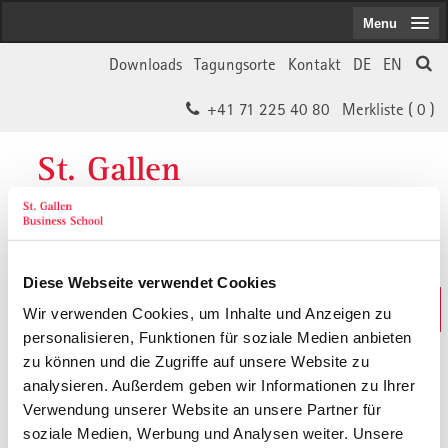
Menu
Downloads
Tagungsorte
Kontakt
DE
EN
+41 71 225 40 80
Merkliste (
0
)
St. Gallen
Business School
Diese Webseite verwendet Cookies
Weiterbildungs-Suche
Wir verwenden Cookies, um Inhalte und Anzeigen zu
In 30 Sekunden das Passende finden
personalisieren, Funktionen für soziale Medien anbieten
zu können und die Zugriffe auf unsere Website zu
analysieren. Außerdem geben wir Informationen zu Ihrer
Der von Ihnen gesuchte Inhalt ist
Verwendung unserer Website an unsere Partner für
soziale Medien, Werbung und Analysen weiter. Unsere
vermutlich umgezogen.