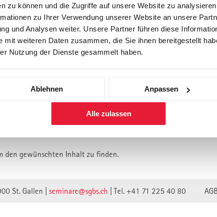
n zu können und die Zugriffe auf unsere Website zu analysiere
rmationen zu Ihrer Verwendung unserer Website an unsere Partne
Forschung
Inhouse, Consulting
Corporate 
g und Analysen weiter. Unsere Partner führen diese Informatio
Berufsbegleitendes Praxisstud
 mit weiteren Daten zusammen, die Sie ihnen bereitgestellt habe
für Führungskräfte
er Nutzung der Dienste gesammelt haben.
Ablehnen
Anpassen
lt ist vermutlich umgezogen.
Alle zulassen
n wir unsere Webseite auf eine neue technische Basis gestellt.
lte verweisen unwirksam.
m den gewünschten Inhalt zu finden.
000 St. Gallen |
seminare@sgbs.ch
|
Tel. +41 71 225 40 80
AG