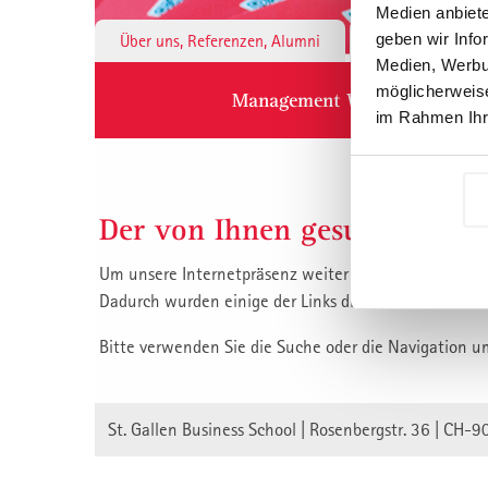
Medien anbiete
geben wir Info
Über uns, Referenzen, Alumni
Institute & 
Medien, Werbun
möglicherweise
Management Weiterbildung
im Rahmen Ihr
Der von Ihnen gesuchte Inha
Um unsere Internetpräsenz weiter zu verbessern, habe
Dadurch wurden einige der Links die auf unsere Inha
Bitte verwenden Sie die Suche oder die Navigation u
St. Gallen Business School | Rosenbergstr. 36 | CH-9