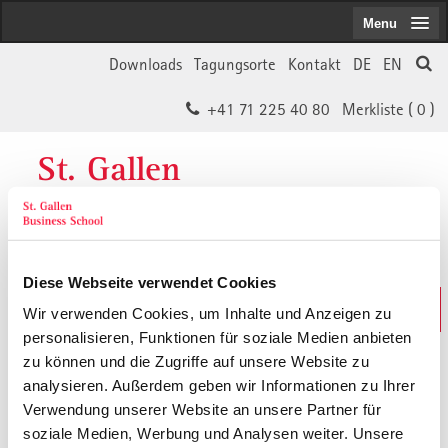
Menu
Downloads
Tagungsorte
Kontakt
DE
EN
+41 71 225 40 80
Merkliste (
0
)
St. Gallen
Business School
Diese Webseite verwendet Cookies
Weiterbildungs-Suche
Wir verwenden Cookies, um Inhalte und Anzeigen zu
In 30 Sekunden das Passende finden
personalisieren, Funktionen für soziale Medien anbieten
zu können und die Zugriffe auf unsere Website zu
analysieren. Außerdem geben wir Informationen zu Ihrer
Der von Ihnen gesuchte Inhalt ist
Verwendung unserer Website an unsere Partner für
soziale Medien, Werbung und Analysen weiter. Unsere
vermutlich umgezogen.