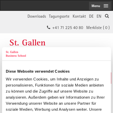
Menu
Downloads
Tagungsorte
Kontakt
DE
EN
+41 71 225 40 80
Merkliste (
0
)
St. Gallen
Business School
Diese Webseite verwendet Cookies
Weiterbildungs-Suche
Wir verwenden Cookies, um Inhalte und Anzeigen zu
In 30 Sekunden das Passende finden
personalisieren, Funktionen für soziale Medien anbieten
zu können und die Zugriffe auf unsere Website zu
analysieren. Außerdem geben wir Informationen zu Ihrer
Der von Ihnen gesuchte Inhalt ist
Verwendung unserer Website an unsere Partner für
soziale Medien, Werbung und Analysen weiter. Unsere
vermutlich umgezogen.