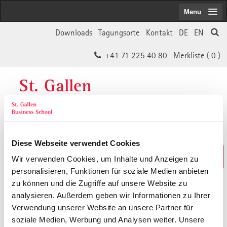
Menu
Downloads
Tagungsorte
Kontakt
DE
EN
+41 71 225 40 80
Merkliste (
0
)
St. Gallen
Business School
Diese Webseite verwendet Cookies
Weiterbildungs-Suche
Wir verwenden Cookies, um Inhalte und Anzeigen zu
In 30 Sekunden das Passende finden
personalisieren, Funktionen für soziale Medien anbieten
zu können und die Zugriffe auf unsere Website zu
analysieren. Außerdem geben wir Informationen zu Ihrer
Der von Ihnen gesuchte Inhalt ist
Verwendung unserer Website an unsere Partner für
soziale Medien, Werbung und Analysen weiter. Unsere
vermutlich umgezogen.