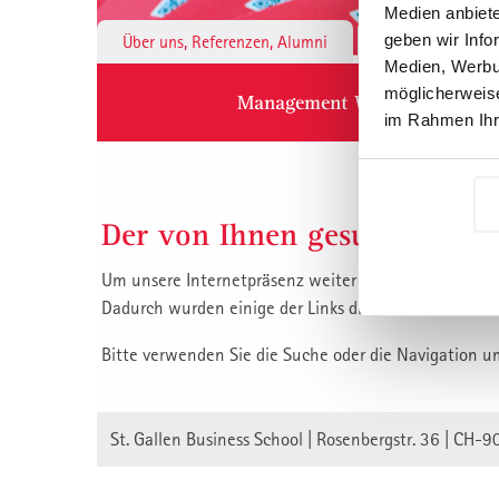
Medien anbiete
geben wir Info
Über uns, Referenzen, Alumni
Institute & 
Medien, Werbun
möglicherweise
Management Weiterbildung
im Rahmen Ihr
Der von Ihnen gesuchte Inha
Um unsere Internetpräsenz weiter zu verbessern, habe
Dadurch wurden einige der Links die auf unsere Inha
Bitte verwenden Sie die Suche oder die Navigation u
St. Gallen Business School | Rosenbergstr. 36 | CH-9