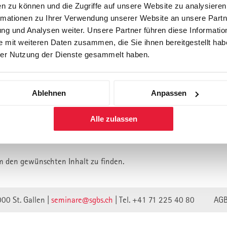
n zu können und die Zugriffe auf unsere Website zu analysiere
rmationen zu Ihrer Verwendung unserer Website an unsere Partne
Forschung
Inhouse, Consulting
Corporate 
g und Analysen weiter. Unsere Partner führen diese Informatio
Berufsbegleitendes Praxisstud
 mit weiteren Daten zusammen, die Sie ihnen bereitgestellt habe
für Führungskräfte
er Nutzung der Dienste gesammelt haben.
Ablehnen
Anpassen
lt ist vermutlich umgezogen.
Alle zulassen
n wir unsere Webseite auf eine neue technische Basis gestellt.
lte verweisen unwirksam.
m den gewünschten Inhalt zu finden.
000 St. Gallen |
seminare@sgbs.ch
|
Tel. +41 71 225 40 80
AG