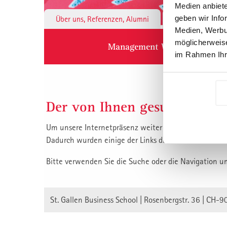
Medien anbiete
geben wir Info
Über uns, Referenzen, Alumni
Institute & 
Medien, Werbun
möglicherweise
Management Weiterbildung
im Rahmen Ihr
Der von Ihnen gesuchte Inha
Um unsere Internetpräsenz weiter zu verbessern, habe
Dadurch wurden einige der Links die auf unsere Inha
Bitte verwenden Sie die Suche oder die Navigation u
St. Gallen Business School | Rosenbergstr. 36 | CH-9