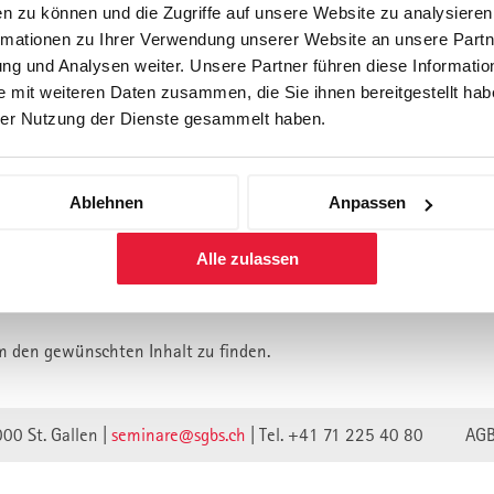
n zu können und die Zugriffe auf unsere Website zu analysiere
rmationen zu Ihrer Verwendung unserer Website an unsere Partne
Forschung
Inhouse, Consulting
Corporate 
g und Analysen weiter. Unsere Partner führen diese Informatio
Berufsbegleitendes Praxisstud
 mit weiteren Daten zusammen, die Sie ihnen bereitgestellt habe
für Führungskräfte
er Nutzung der Dienste gesammelt haben.
Ablehnen
Anpassen
lt ist vermutlich umgezogen.
Alle zulassen
n wir unsere Webseite auf eine neue technische Basis gestellt.
lte verweisen unwirksam.
m den gewünschten Inhalt zu finden.
000 St. Gallen |
seminare@sgbs.ch
|
Tel. +41 71 225 40 80
AG