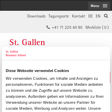
Menu
Downloads
Tagungsorte
Kontakt
DE
EN
+41 71 225 40 80
Merkliste (
0
)
St. Gallen
Business School
Diese Webseite verwendet Cookies
Weiterbildungs-Suche
Wir verwenden Cookies, um Inhalte und Anzeigen zu
In 30 Sekunden das Passende finden
personalisieren, Funktionen für soziale Medien anbieten
zu können und die Zugriffe auf unsere Website zu
analysieren. Außerdem geben wir Informationen zu Ihrer
Der von Ihnen gesuchte Inhalt ist
Verwendung unserer Website an unsere Partner für
soziale Medien, Werbung und Analysen weiter. Unsere
vermutlich umgezogen.