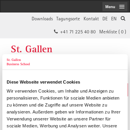
Menu
Downloads
Tagungsorte
Kontakt
DE
EN
+41 71 225 40 80
Merkliste (
0
)
St. Gallen
Business School
Diese Webseite verwendet Cookies
Weiterbildungs-Suche
Wir verwenden Cookies, um Inhalte und Anzeigen zu
In 30 Sekunden das Passende finden
personalisieren, Funktionen für soziale Medien anbieten
zu können und die Zugriffe auf unsere Website zu
analysieren. Außerdem geben wir Informationen zu Ihrer
Der von Ihnen gesuchte Inhalt ist
Verwendung unserer Website an unsere Partner für
soziale Medien, Werbung und Analysen weiter. Unsere
vermutlich umgezogen.