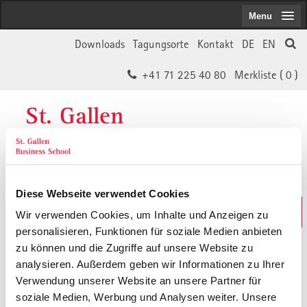
Menu
Downloads
Tagungsorte
Kontakt
DE
EN
+41 71 225 40 80
Merkliste (
0
)
St. Gallen
Business School
Diese Webseite verwendet Cookies
Weiterbildungs-Suche
Wir verwenden Cookies, um Inhalte und Anzeigen zu
In 30 Sekunden das Passende finden
personalisieren, Funktionen für soziale Medien anbieten
zu können und die Zugriffe auf unsere Website zu
analysieren. Außerdem geben wir Informationen zu Ihrer
Der von Ihnen gesuchte Inhalt ist
Verwendung unserer Website an unsere Partner für
soziale Medien, Werbung und Analysen weiter. Unsere
vermutlich umgezogen.