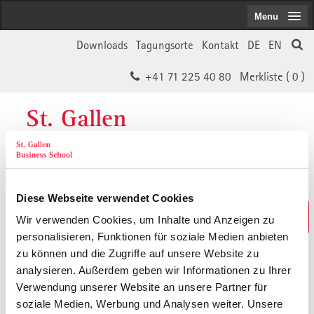
Menu
Downloads
Tagungsorte
Kontakt
DE
EN
+41 71 225 40 80
Merkliste (
0
)
St. Gallen
Business School
Diese Webseite verwendet Cookies
Weiterbildungs-Suche
Wir verwenden Cookies, um Inhalte und Anzeigen zu
In 30 Sekunden das Passende finden
personalisieren, Funktionen für soziale Medien anbieten
zu können und die Zugriffe auf unsere Website zu
analysieren. Außerdem geben wir Informationen zu Ihrer
Der von Ihnen gesuchte Inhalt ist
Verwendung unserer Website an unsere Partner für
soziale Medien, Werbung und Analysen weiter. Unsere
vermutlich umgezogen.