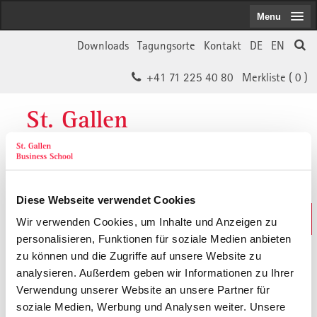
Menu
Downloads
Tagungsorte
Kontakt
DE
EN
+41 71 225 40 80
Merkliste (
0
)
St. Gallen
Business School
Diese Webseite verwendet Cookies
Weiterbildungs-Suche
Wir verwenden Cookies, um Inhalte und Anzeigen zu
In 30 Sekunden das Passende finden
personalisieren, Funktionen für soziale Medien anbieten
zu können und die Zugriffe auf unsere Website zu
analysieren. Außerdem geben wir Informationen zu Ihrer
Der von Ihnen gesuchte Inhalt ist
Verwendung unserer Website an unsere Partner für
soziale Medien, Werbung und Analysen weiter. Unsere
vermutlich umgezogen.