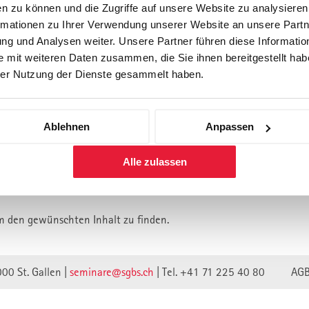
n zu können und die Zugriffe auf unsere Website zu analysiere
rmationen zu Ihrer Verwendung unserer Website an unsere Partne
Forschung
Inhouse, Consulting
Corporate 
g und Analysen weiter. Unsere Partner führen diese Informatio
Berufsbegleitendes Praxisstud
 mit weiteren Daten zusammen, die Sie ihnen bereitgestellt habe
für Führungskräfte
er Nutzung der Dienste gesammelt haben.
Ablehnen
Anpassen
lt ist vermutlich umgezogen.
Alle zulassen
n wir unsere Webseite auf eine neue technische Basis gestellt.
lte verweisen unwirksam.
m den gewünschten Inhalt zu finden.
000 St. Gallen |
seminare@sgbs.ch
|
Tel. +41 71 225 40 80
AG