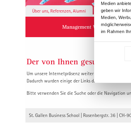
Medien anbiete
geben wir Info
Über uns, Referenzen, Alumni
Institute & 
Medien, Werbun
möglicherweise
Management Weiterbildung
im Rahmen Ihr
Der von Ihnen gesuchte Inha
Um unsere Internetpräsenz weiter zu verbessern, habe
Dadurch wurden einige der Links die auf unsere Inha
Bitte verwenden Sie die Suche oder die Navigation u
St. Gallen Business School | Rosenbergstr. 36 | CH-9