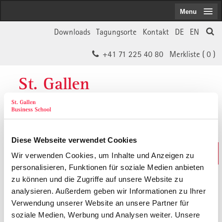
Menu
Downloads
Tagungsorte
Kontakt
DE
EN
+41 71 225 40 80
Merkliste (
0
)
St. Gallen
Business School
Diese Webseite verwendet Cookies
Weiterbildungs-Suche
Wir verwenden Cookies, um Inhalte und Anzeigen zu
In 30 Sekunden das Passende finden
personalisieren, Funktionen für soziale Medien anbieten
zu können und die Zugriffe auf unsere Website zu
analysieren. Außerdem geben wir Informationen zu Ihrer
Der von Ihnen gesuchte Inhalt ist
Verwendung unserer Website an unsere Partner für
soziale Medien, Werbung und Analysen weiter. Unsere
vermutlich umgezogen.