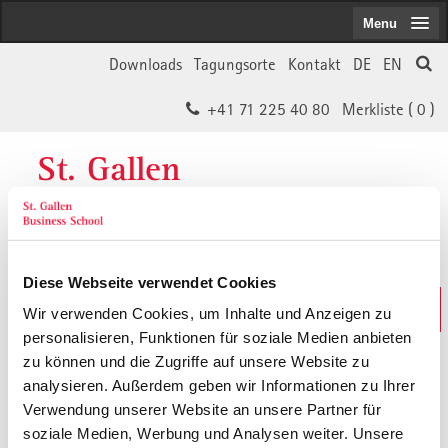
Menu
Downloads
Tagungsorte
Kontakt
DE
EN
+41 71 225 40 80
Merkliste (
0
)
St. Gallen
Business School
Diese Webseite verwendet Cookies
Weiterbildungs-Suche
Wir verwenden Cookies, um Inhalte und Anzeigen zu
In 30 Sekunden das Passende finden
personalisieren, Funktionen für soziale Medien anbieten
zu können und die Zugriffe auf unsere Website zu
analysieren. Außerdem geben wir Informationen zu Ihrer
Der von Ihnen gesuchte Inhalt ist
Verwendung unserer Website an unsere Partner für
soziale Medien, Werbung und Analysen weiter. Unsere
vermutlich umgezogen.