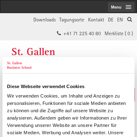
Menu
Downloads
Tagungsorte
Kontakt
DE
EN
+41 71 225 40 80
Merkliste (
0
)
St. Gallen
Business School
Diese Webseite verwendet Cookies
Weiterbildungs-Suche
Wir verwenden Cookies, um Inhalte und Anzeigen zu
In 30 Sekunden das Passende finden
personalisieren, Funktionen für soziale Medien anbieten
zu können und die Zugriffe auf unsere Website zu
analysieren. Außerdem geben wir Informationen zu Ihrer
Der von Ihnen gesuchte Inhalt ist
Verwendung unserer Website an unsere Partner für
soziale Medien, Werbung und Analysen weiter. Unsere
vermutlich umgezogen.