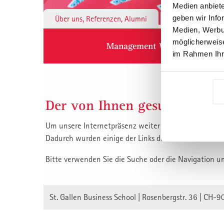
Medien anbiete
geben wir Info
Über uns, Referenzen, Alumni
Institute & 
Medien, Werbun
möglicherweise
Management Weiterbildung
im Rahmen Ihr
Der von Ihnen gesuchte Inha
Um unsere Internetpräsenz weiter zu verbessern, habe
Dadurch wurden einige der Links die auf unsere Inha
Bitte verwenden Sie die Suche oder die Navigation u
St. Gallen Business School | Rosenbergstr. 36 | CH-9