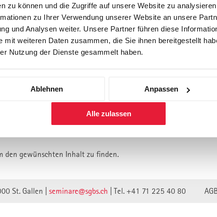
n zu können und die Zugriffe auf unsere Website zu analysiere
rmationen zu Ihrer Verwendung unserer Website an unsere Partne
Forschung
Inhouse, Consulting
Corporate 
g und Analysen weiter. Unsere Partner führen diese Informatio
Berufsbegleitendes Praxisstud
 mit weiteren Daten zusammen, die Sie ihnen bereitgestellt habe
für Führungskräfte
er Nutzung der Dienste gesammelt haben.
Ablehnen
Anpassen
lt ist vermutlich umgezogen.
Alle zulassen
n wir unsere Webseite auf eine neue technische Basis gestellt.
lte verweisen unwirksam.
m den gewünschten Inhalt zu finden.
000 St. Gallen |
seminare@sgbs.ch
|
Tel. +41 71 225 40 80
AG