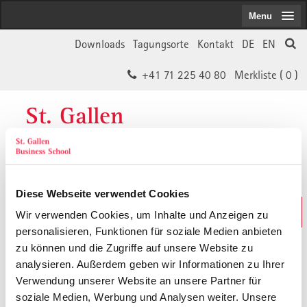
Menu
Downloads
Tagungsorte
Kontakt
DE
EN
+41 71 225 40 80
Merkliste (
0
)
St. Gallen
Business School
Diese Webseite verwendet Cookies
Weiterbildungs-Suche
Wir verwenden Cookies, um Inhalte und Anzeigen zu
In 30 Sekunden das Passende finden
personalisieren, Funktionen für soziale Medien anbieten
zu können und die Zugriffe auf unsere Website zu
analysieren. Außerdem geben wir Informationen zu Ihrer
Der von Ihnen gesuchte Inhalt ist
Verwendung unserer Website an unsere Partner für
soziale Medien, Werbung und Analysen weiter. Unsere
vermutlich umgezogen.