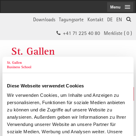
Menu
Downloads
Tagungsorte
Kontakt
DE
EN
+41 71 225 40 80
Merkliste (
0
)
St. Gallen
Business School
Diese Webseite verwendet Cookies
Weiterbildungs-Suche
Wir verwenden Cookies, um Inhalte und Anzeigen zu
In 30 Sekunden das Passende finden
personalisieren, Funktionen für soziale Medien anbieten
zu können und die Zugriffe auf unsere Website zu
analysieren. Außerdem geben wir Informationen zu Ihrer
Der von Ihnen gesuchte Inhalt ist
Verwendung unserer Website an unsere Partner für
soziale Medien, Werbung und Analysen weiter. Unsere
vermutlich umgezogen.