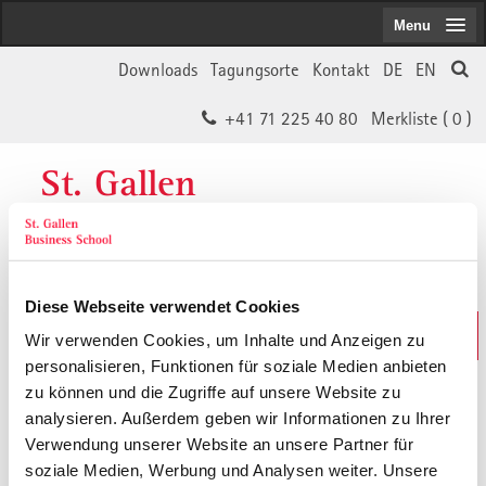
Menu
Downloads
Tagungsorte
Kontakt
DE
EN
+41 71 225 40 80
Merkliste (
0
)
St. Gallen
Business School
Diese Webseite verwendet Cookies
Weiterbildungs-Suche
Wir verwenden Cookies, um Inhalte und Anzeigen zu
In 30 Sekunden das Passende finden
personalisieren, Funktionen für soziale Medien anbieten
zu können und die Zugriffe auf unsere Website zu
analysieren. Außerdem geben wir Informationen zu Ihrer
Der von Ihnen gesuchte Inhalt ist
Verwendung unserer Website an unsere Partner für
soziale Medien, Werbung und Analysen weiter. Unsere
vermutlich umgezogen.