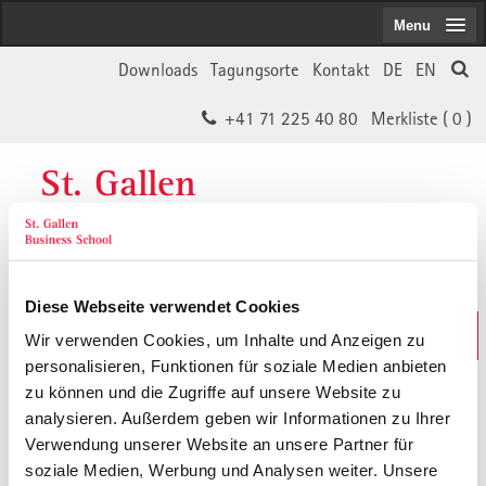
Menu
Downloads
Tagungsorte
Kontakt
DE
EN
+41 71 225 40 80
Merkliste (
0
)
St. Gallen
Business School
Diese Webseite verwendet Cookies
Weiterbildungs-Suche
Wir verwenden Cookies, um Inhalte und Anzeigen zu
In 30 Sekunden das Passende finden
personalisieren, Funktionen für soziale Medien anbieten
zu können und die Zugriffe auf unsere Website zu
analysieren. Außerdem geben wir Informationen zu Ihrer
Der von Ihnen gesuchte Inhalt ist
Verwendung unserer Website an unsere Partner für
soziale Medien, Werbung und Analysen weiter. Unsere
vermutlich umgezogen.