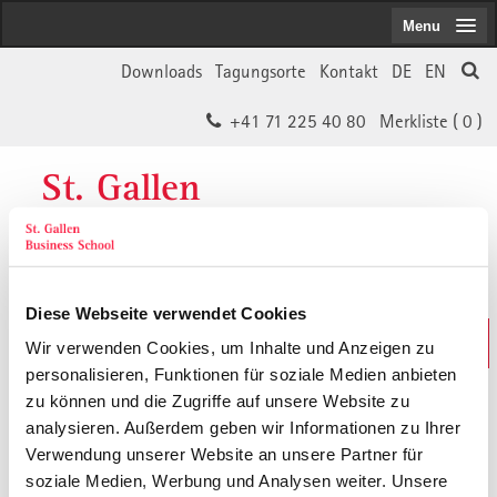
Menu
Downloads
Tagungsorte
Kontakt
DE
EN
+41 71 225 40 80
Merkliste (
0
)
St. Gallen
Business School
Diese Webseite verwendet Cookies
Weiterbildungs-Suche
Wir verwenden Cookies, um Inhalte und Anzeigen zu
In 30 Sekunden das Passende finden
personalisieren, Funktionen für soziale Medien anbieten
zu können und die Zugriffe auf unsere Website zu
analysieren. Außerdem geben wir Informationen zu Ihrer
Der von Ihnen gesuchte Inhalt ist
Verwendung unserer Website an unsere Partner für
soziale Medien, Werbung und Analysen weiter. Unsere
vermutlich umgezogen.