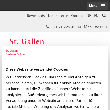
Menu
Downloads
Tagungsorte
Kontakt
DE
EN
+41 71 225 40 80
Merkliste (
0
)
St. Gallen
Business School
Diese Webseite verwendet Cookies
Weiterbildungs-Suche
Wir verwenden Cookies, um Inhalte und Anzeigen zu
In 30 Sekunden das Passende finden
personalisieren, Funktionen für soziale Medien anbieten
zu können und die Zugriffe auf unsere Website zu
analysieren. Außerdem geben wir Informationen zu Ihrer
Der von Ihnen gesuchte Inhalt ist
Verwendung unserer Website an unsere Partner für
soziale Medien, Werbung und Analysen weiter. Unsere
vermutlich umgezogen.