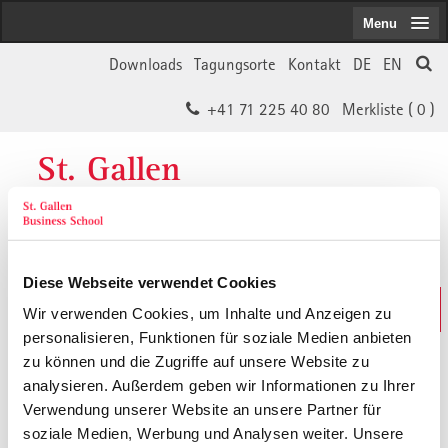
Menu
Downloads
Tagungsorte
Kontakt
DE
EN
+41 71 225 40 80
Merkliste (
0
)
St. Gallen
Business School
Diese Webseite verwendet Cookies
Weiterbildungs-Suche
Wir verwenden Cookies, um Inhalte und Anzeigen zu
In 30 Sekunden das Passende finden
personalisieren, Funktionen für soziale Medien anbieten
zu können und die Zugriffe auf unsere Website zu
analysieren. Außerdem geben wir Informationen zu Ihrer
Der von Ihnen gesuchte Inhalt ist
Verwendung unserer Website an unsere Partner für
soziale Medien, Werbung und Analysen weiter. Unsere
vermutlich umgezogen.